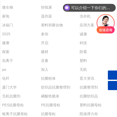
联系我们
微生物
纱线展
银离子
可以介绍一下你们的抗菌产品吗
家电
遥控器
洗衣机
冰箱门
塑料和聚合物
应用方案
2025
参加
诚邀
健康
开启
科技
探索
建材
防霉
负离子
含量
塑料
pe
加入
无机
化纤
抗菌粉体
晋大资讯
厦门大学
纺织品抗菌整理剂
抗菌整理剂
无机抗菌剂
磷酸锆载体
抗菌纺织品
PES抗菌母粒
PE抗菌母粒
塑料抗菌母粒
银离子抗菌母粒
抗菌母粒
阳涤弹力布