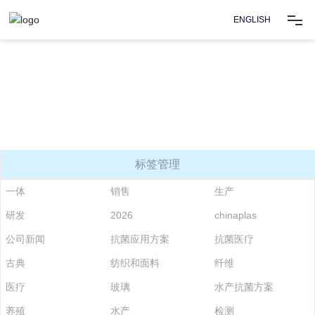
ENGLISH
首页
关于我们
技术
标签管理
应用方案
一体
销售
生产
研发
2026
chinaplas
新闻资讯
公司新闻
抗菌应用方案
抗菌医疗
古典
纺织和面料
纤维
资源
医疗
玻璃
水产抗菌方案
养殖
水产
检测