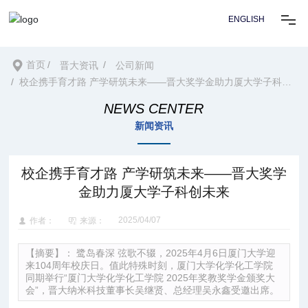
ENGLISH
首页
首页
晋大资讯
公司新闻
校企携手育才路 产学研筑未来——晋大奖学金助力厦大学子科创
未来
关于我们
NEWS CENTER
新闻资讯
技术
校企携手育才路 产学研筑未来——晋大奖学
应用方案
金助力厦大学子科创未来
2025/04/07
作者：
来源：
新闻资讯
【摘要】：
鹭岛春深 弦歌不辍，2025年4月6日厦门大学迎
来104周年校庆日。值此特殊时刻，厦门大学化学化工学院
资源
同期举行“厦门大学化学化工学院 2025年奖教奖学金颁奖大
会”，晋大纳米科技董事长吴继贤、总经理吴永鑫受邀出席。