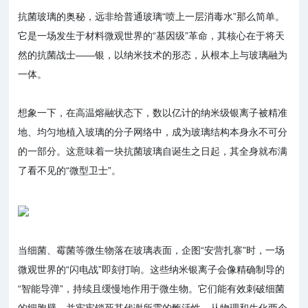
抗菌玻璃的奥秘，远非给普通玻璃“喷上一层消毒水”那么简单。
它是一场发生于材料微观世界的“基因级”革命，其核心在于将天
然的抗菌战士——银，以纳米技术的形态，从根本上与玻璃融为
一体。
想象一下，在高温熔融状态下，数以亿计的纳米级银离子被精准
地、均匀地植入玻璃的分子网络中，成为玻璃结构本身永不可分
的一部分。这意味着一块抗菌玻璃自诞生之日起，其全身就布满
了看不见的“微型卫士”。
当细菌、霉菌等微生物落在玻璃表面，企图“安营扎寨”时，一场
微观世界的“闪电战”即刻打响。这些
纳米银离子
会像精确制导的
“智能导弹”，持续且缓慢地作用于微生物。它们能有效刺破细菌
的细胞壁，并牢牢锁死其代谢所需的酶活性，从物理和生化两个