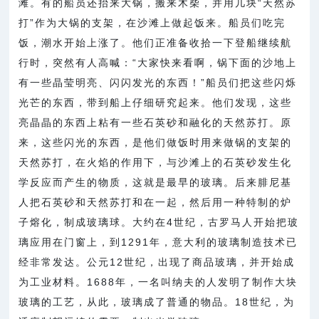
联系我们
滩。有的船员还抬来大锅，搬来木柴，并用几块“天然苏
打”作为大锅的支架，在沙滩上做起饭来。船员们吃完
饭，潮水开始上涨了。他们正准备收拾一下登船继续航
行时，突然有人高喊：“大家快来看啊，锅下面的沙地上
有一些晶莹明亮、闪闪发光的东西！”船员们把这些闪烁
光芒的东西，带到船上仔细研究起来。他们发现，这些
亮晶晶的东西上粘有一些石英砂和融化的天然苏打。原
来，这些闪光的东西，是他们做饭时用来做锅的支架的
天然苏打，在火焰的作用下，与沙滩上的石英砂发生化
学反应而产生的物质，这就是最早的玻璃。后来腓尼基
人把石英砂和天然苏打和在一起，然后用一种特制的炉
子熔化，制成玻璃球。大约在4世纪，古罗马人开始把玻
璃应用在门窗上，到1291年，意大利的玻璃制造技术已
经非常发达。公元12世纪，出现了商品玻璃，并开始成
为工业材料。1688年，一名叫纳夫的人发明了制作大块
玻璃的工艺，从此，玻璃成了普通的物品。18世纪，为